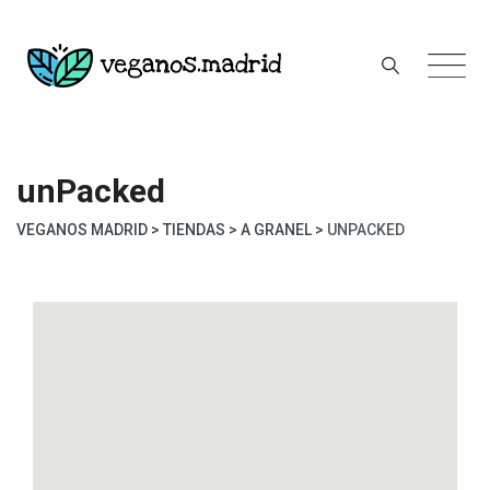
Skip
to
content
unPacked
VEGANOS MADRID
>
TIENDAS
>
A GRANEL
>
UNPACKED