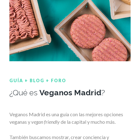
GUÍA + BLOG + FORO
¿Qué es
Veganos Madrid
?
Veganos Madrid es una guía con las mejores opciones
veganas y
vegan friendly
de la capital y mucho más.
También buscamos mostrar, crear conciencia y