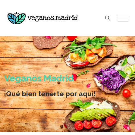
Skip
to
content
Veganos Madrid
¡Qué bien tenerte por aquí!