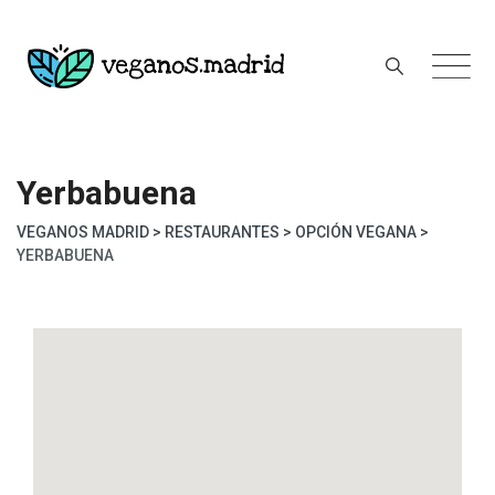
Skip
to
content
Yerbabuena
VEGANOS MADRID
>
RESTAURANTES
>
OPCIÓN VEGANA
>
YERBABUENA