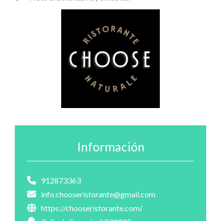
Información
912873363
info.chooseristorante@gmail.com
https://chooseristorante.com/