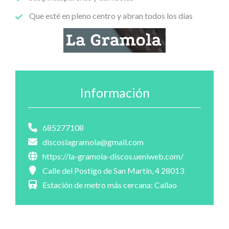
Que esté en pleno centro y abran todos los días
Información
685277108
discoslagramola@gmail.com
https://la-gramola-discos.ueniweb.com/
Calle del Postigo de San Martín, 4 28013
Estación de metro más cercana: Callao