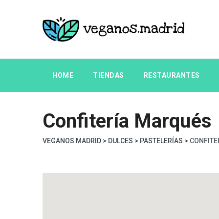
Skip
to
content
HOME
TIENDAS
RESTAURANTES
SEGUNDA MANO
Confitería Marqués
VEGANOS MADRID
>
DULCES
>
PASTELERÍAS
>
CONFITE