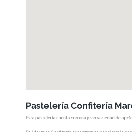
Pastelería Confitería Ma
Esta pastelería cuenta con una gran variedad de opci
En Marqués Confitería encontramos por ejemplo cocas