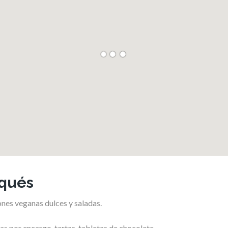
rqués
ones veganas dulces y saladas.
 por encargo, tartas, tabletas de chocolate,