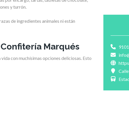
nes y turrón.
azas de ingredientes animales ni están
 Confitería Marqués
9101
info
a vida con muchísimas opciones deliciosas. Esto
http
Call
Estac