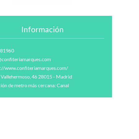
Información
81960
@confiteriamarques.com
s://www.confiteriamarques.com/
e Vallehermoso, 46 28015 - Madrid
ión de metro más cercana: Canal