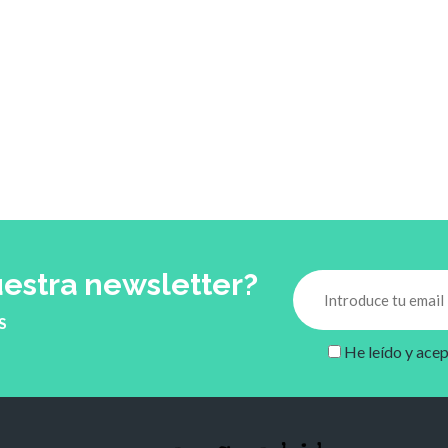
uestra newsletter?
S
He leído y acep