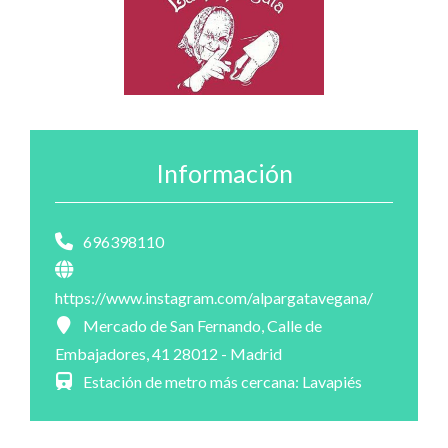
Información
696398110
https://www.instagram.com/alpargatavegana/
Mercado de San Fernando, Calle de
Embajadores, 41 28012 - Madrid
Estación de metro más cercana: Lavapiés