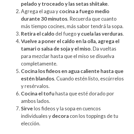
pelado y troceado y las setas shiitake
.
Agrega el agua y
cocina a fuego medio
durante 30 minutos
. Recuerda que cuanto
más tiempo cocines, más sabor tendrá la sopa.
Retira el caldo
del fuego
y cuela las verduras
.
Vuelve a poner el caldo en la olla, agrega el
tamari o salsa de soja y el miso
. Da vueltas
para mezclar hasta que el miso se disuelva
completamente.
Cocina los fideos en agua caliente hasta que
estén blandos
. Cuando estén listo, escúrrelos
y resérvalos.
Cocina el tofu
hasta que esté dorado por
ambos lados.
Sirve
los fideos y la sopa en cuencos
individuales y
decora
con los toppings de tu
elección.