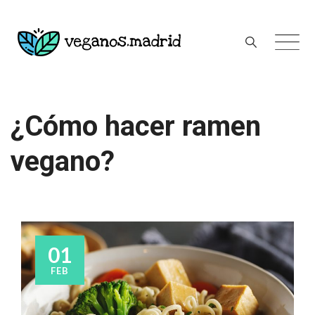
Skip
to
content
¿Cómo hacer ramen
vegano?
01
FEB