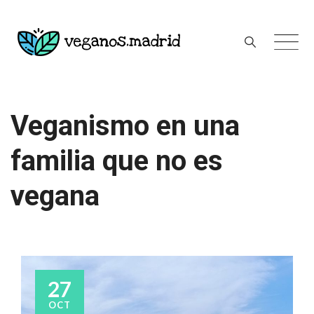
Skip
to
content
Veganismo en una
familia que no es
vegana
27
OCT